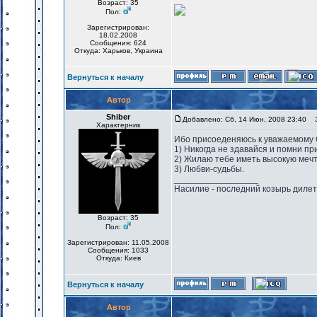
Возраст: 35
Пол:
Зарегистрирован:
18.02.2008
Сообщения: 624
Откуда: Харьков, Украина
Вернуться к началу
Автор
Shiber
Добавлено: Сб, 14 Июн, 2008 23:40
За
Характерник
Ибо присоеденяюсь к уважаемому С
1) Никогда не здавайся и помни пр
2) Жилаю тебе иметь высокую мечт
3) Любви-судьбы.
_________________
Насилие - последний козырь диле
Возраст: 35
Пол:
Зарегистрирован: 11.05.2008
Сообщения: 1033
Откуда: Киев
Вернуться к началу
Автор