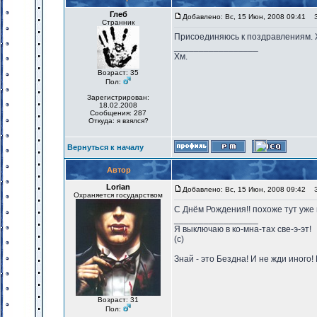
Глеб
Добавлено: Вс, 15 Июн, 2008 09:41
За
Странник
Присоединяюсь к поздравлениям. Ж
_________________
Хм.
Возраст: 35
Пол:
Зарегистрирован:
18.02.2008
Сообщения: 287
Откуда: я взялся?
Вернуться к началу
Автор
Lorian
Добавлено: Вс, 15 Июн, 2008 09:42
За
Охраняется государством
С Днём Рождения!! похоже тут уже
_________________
Я выключаю в ко-мна-тах све-э-эт!
(с)
Знай - это Бездна! И не жди иного
Возраст: 31
Пол: