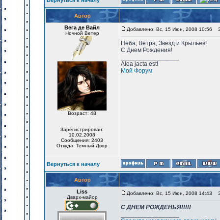
Вернуться к началу
Автор
Вега де Вайл
Добавлено: Вс, 15 Июн, 2008 10:56
За
Ночной Ветер
Неба, Ветра, Звезд и Крыльев!
С Днем Рождения!
_________________
Alea jacta est!
Мой Форум
Возраст: 48
Зарегистрирован:
10.02.2008
Сообщения: 2403
Откуда: Темный Двор
Вернуться к началу
Автор
Liss
Добавлено: Вс, 15 Июн, 2008 14:43
За
Дварх-майор
С ДНЕМ РОЖДЕНЬЯ!!!!!
_________________