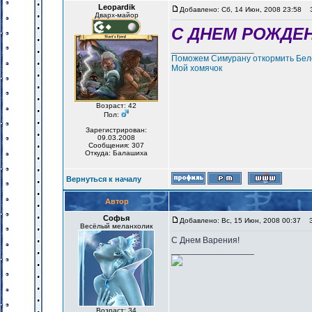
Leopardik
Добавлено: Сб, 14 Июн, 2008 23:58
За
Дварх-майор
С ДНЕМ РОЖДЕН
_________________
Поможем Симурану откормить Бело
Мой хомячок
Возраст: 42
Пол:
Зарегистрирован:
09.03.2008
Сообщения: 307
Откуда: Балашиха
Вернуться к началу
Автор
Софья
Добавлено: Вс, 15 Июн, 2008 00:37
За
Весёлый меланхолик
С Днем Варения!
_________________
Возраст: 34