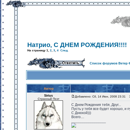
Натрио, С ДНЕМ РОЖДЕНИЯ!!!!
На страницу
1
,
2
,
3
,
4
След.
Список форумов Ветер 
Автор
Sirius
Добавлено: Сб, 14 Июн, 2008 23:31
За
Странный Поэт
С Днем Рождения тебя, Друг...
Пусть у тебя все будет хорошо, и 
С Днюхой)))
Всего....
_________________