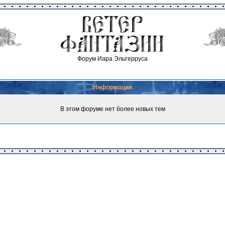
Форум Иара Эльтерруса
Информация
В этом форуме нет более новых тем