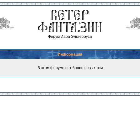
Форум Иара Эльтерруса
Информация
В этом форуме нет более новых тем