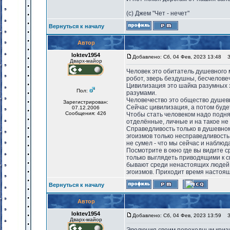
(с) Джем "Чет - нечет"
Вернуться к началу
Автор
loktev1954
Добавлено: Сб, 04 Фев, 2023 13:48
За
Дварх-майор
Человек это обитатель душевного 
робот, зверь бездушны, бесчелове
Цивилизация это шайка разумных 
Пол:
разумами.
Человечество это общество душев
Зарегистрирован:
Сейчас цивилизация, а потом буде
07.12.2006
Сообщения: 426
Чтобы стать человеком надо подн
отделённые, личные и на такое не
Справедливость только в душевно
эгоизмов только несправедливость
не сумел - что мы сейчас и наблюд
Посмотрите в окно где вы видите с
только выглядеть приводящими к с
бывают среди ненастоящих людей. 
эгоизмов. Приходит время настоящи
Вернуться к началу
Автор
loktev1954
Добавлено: Сб, 04 Фев, 2023 13:59
За
Дварх-майор