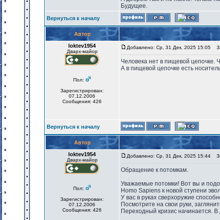
Будущее.
Вернуться к началу
Автор
loktev1954
Добавлено: Ср, 31 Дек, 2025 15:05
За
Дварх-майор
Человека нет в пищевой цепочке. 
А в пищевой цепочке есть носител
Пол:
Зарегистрирован:
07.12.2006
Сообщения: 426
Вернуться к началу
Автор
loktev1954
Добавлено: Ср, 31 Дек, 2025 15:44
За
Дварх-майор
Обращение к потомкам.
Уважаемые потомки! Вот вы и подош
Пол:
Homo Sapiens к новой ступени эво
У вас в руках сверхоружие способн
Зарегистрирован:
Посмотрите на свои руки, заглянит
07.12.2006
Сообщения: 426
Переходный кризис начинается. В 