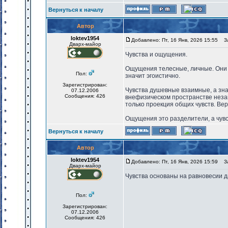
Вернуться к началу
Автор
loktev1954
Добавлено: Пт, 16 Янв, 2026 15:55
За
Дварх-майор
Чувства и ощущения.
Ощущения телесные, личные. Они п
Пол:
значит эгоистично.
Зарегистрирован:
Чувства душевные взаимные, а зна
07.12.2006
Сообщения: 426
внефизическом пространстве неза
только проекция общих чувств. Ве
Ощущения это разделители, а чувс
Вернуться к началу
Автор
loktev1954
Добавлено: Пт, 16 Янв, 2026 15:59
За
Дварх-майор
Чувства основаны на равновесии д
Пол:
Зарегистрирован:
07.12.2006
Сообщения: 426