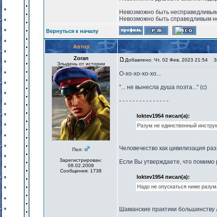
Невозможно быть несправедливым
Невозможно быть справедливым н
Вернуться к началу
Автор
Zoran
Добавлено: Чт, 02 Фев, 2023 21:54
За
Злыдень от истории
О-хо-хо-хо-хо...
"... не вынесла душа поэта..." (с)
- - - - - - - - - - - - - - -
loktev1954 писал(а):
Разум не единственный инстру
Человечество как цивилизация раз
Пол:
Зарегистрирован:
Если Вы утверждаете, что помимо 
08.02.2008
Сообщения: 1738
loktev1954 писал(а):
Надо не опускаться ниже разума
Шаманские практики большинству 