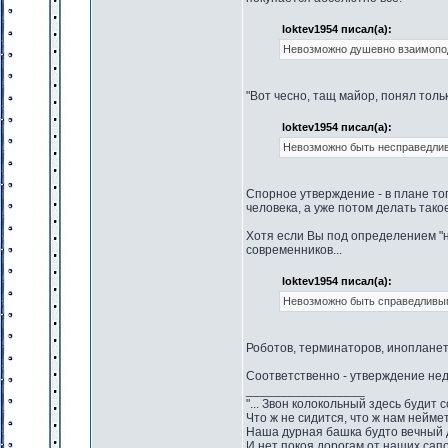
loktev1954 писал(а):
Невозможно душевно взаимопод
"Вот чесно, тащ майор, понял тольк
loktev1954 писал(а):
Невозможно быть несправедли
Спорное утверждение - в плане то
человека, а уже потом делать тако
Хотя если Вы под определением "н
современников...
loktev1954 писал(а):
Невозможно быть справедливы
Роботов, терминаторов, инопланет
Соответственно - утверждение нед
_________________
"... Звон колокольный здесь будит 
Что ж не сидится, что ж нам нейме
Наша дурная башка будто вечный 
И нет покоя дорогам от наших сапо