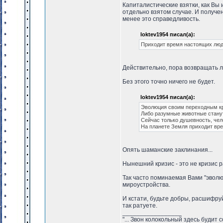
Капиталистические взятки, как Вы 
отдельно взятом случае. И получен
менее это справедливость.
loktev1954 писал(а):
Приходит время настоящих люд
Действительно, пора возвращать 
Без этого точно ничего не будет.
loktev1954 писал(а):
Эволюция своим переходным кр
Либо разумные животные станут
Сейчас только душевность, чел
На планете Земля приходит вр
Опять шаманские заклинания...
Нынешний кризис - это не кризис 
Так часто поминаемая Вами "эволю
мироустройства.
И кстати, будьте добры, расшифру
так ратуете.
_________________
"... Звон колокольный здесь будит 