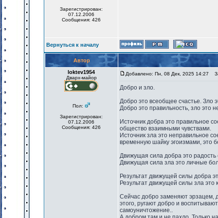
Зарегистрирован:
07.12.2006
Сообщения: 426
Вернуться к началу
Автор
loktev1954
Добавлено: Пн, 08 Дек, 2025 14:27
За
Дварх-майор
Добро и зло.
Добро это всеобщее счастье. Зло э
Пол:
Добро это правильность, зло это н
Зарегистрирован:
Источник добра это правильное 
07.12.2006
Сообщения: 426
общество взаимными чувствами.
Источник зла это неправильное с
временную шайку эгоизмами, это б
Движущая сила добра это радость
Движущая сила зла это личные бо
Результат движущей силы добра э
Результат движущей силы зла это к
Сейчас добро заменяют эрзацем, 
этого, ругают добро и воспитываю
самоуничтожение..
А добром там и не пахло. Только 