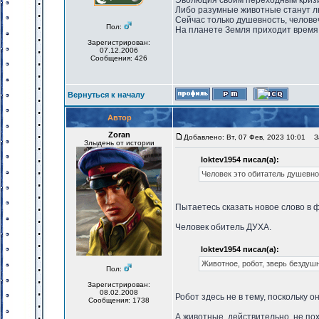
Эволюция своим переходным кризи
Либо разумные животные станут лю
Сейчас только душевность, челове
Пол:
На планете Земля приходит время
Зарегистрирован:
07.12.2006
Сообщения: 426
Вернуться к началу
Автор
Zoran
Добавлено: Вт, 07 Фев, 2023 10:01
За
Злыдень от истории
loktev1954 писал(а):
Человек это обитатель душевно
Пытаетесь сказать новое слово в
Человек обитель ДУХА.
loktev1954 писал(а):
Животное, робот, зверь бездуш
Пол:
Зарегистрирован:
08.02.2008
Робот здесь не в тему, поскольку о
Сообщения: 1738
А животные, действительно, не пох