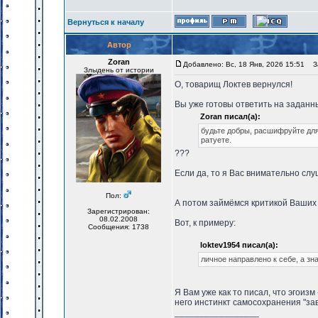
Вернуться к началу
Автор
Zoran
Добавлено: Вс, 18 Янв, 2026 15:51
За
Злыдень от истории
О, товарищ Локтев вернулся!
Вы уже готовы ответить на заданн
Zoran писал(а):
будьте добры, расшифруйте для
ратуете.
???
Если да, то я Вас внимательно сл
Пол:
А потом займёмся критикой Ваших
Зарегистрирован:
08.02.2008
Вот, к примеру:
Сообщения: 1738
loktev1954 писал(а):
личное направлено к себе, а зн
Я Вам уже как то писал, что эгоизм
него инстинкт самосохранения "зав
_________________