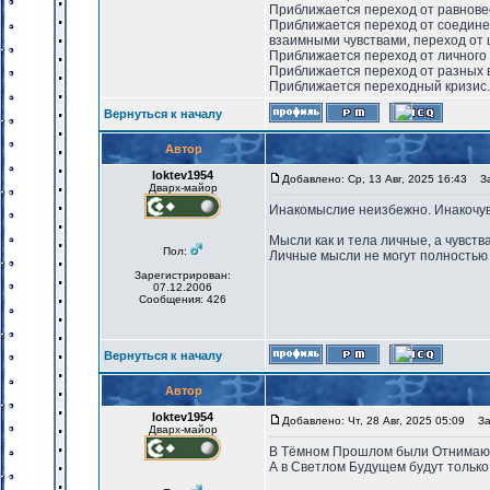
Приближается переход от равнове
Приближается переход от соедине
взаимными чувствами, переход от 
Приближается переход от личного 
Приближается переход от разных в
Приближается переходный кризис.
Вернуться к началу
Автор
loktev1954
Добавлено: Ср, 13 Авг, 2025 16:43
Заг
Дварх-майор
Инакомыслие неизбежно. Инакочув
Мысли как и тела личные, а чувств
Пол:
Личные мысли не могут полностью 
Зарегистрирован:
07.12.2006
Сообщения: 426
Вернуться к началу
Автор
loktev1954
Добавлено: Чт, 28 Авг, 2025 05:09
Заг
Дварх-майор
В Тёмном Прошлом были Отнимаю
А в Светлом Будущем будут тольк