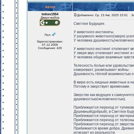
Автор
loktev1954
Добавлено: Ср, 13 Авг, 2025 15:01
Заг
Дварх-майор
Светлое Будущее.
У животного инстинкты.
Пол:
У разумного животного(зверя) ус
У человека душевность(человечнос
Зарегистрирован:
07.12.2006
Сообщения: 426
У животного инстинкт отключает в
У зверя вкус отключает инстинкт 
У человека общие взаимные чувств
Телесность болью или удовольстви
озверевает, развязывает войны.
Душевность тёплой взаимностью о
В мире есть хищные животные и не 
Потому и зверствует временами.
Зверство как ведущее к самоуничт
душевностью(человечностью).
Приближается переход от тупиково
Душевный(добрый), в Светлое Буд
Приближается переход от материа
Приближается переход от телесны
Приближается переход от зверства
Прибижается время добра. Древнее
исчезает из реальности.