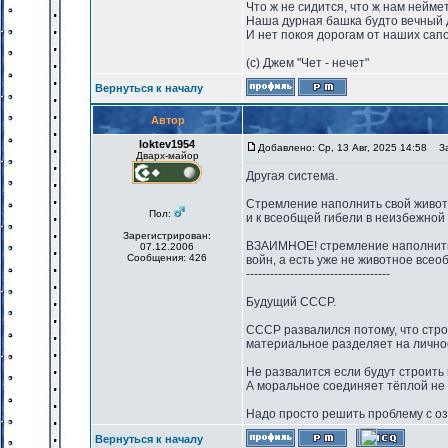
Что ж не сидится, что ж нам нейме
Наша дурная башка будто вечный 
И нет покоя дорогам от наших сапо
(с) Джем "Чет - нечет"
Вернуться к началу
Автор
loktev1954
Добавлено: Ср, 13 Авг, 2025 14:58
Заг
Дварх-майор
Другая система.
Стремление наполнить свой живот 
Пол:
и к всеобщей гибели в неизбежно
Зарегистрирован:
ВЗАИМНОЕ! стремление наполнить 
07.12.2006
Сообщения: 426
войн, а есть уже не животное всео
------------------------------------
Будущий СССР.
СССР развалился потому, что стр
материальное разделяет на лично
Не развалится если будут строит
А моральное соединяет тёплой не
Надо просто решить проблему с о
Вернуться к началу