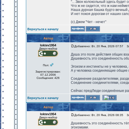
"... Звон колокольный здесь будит 
Что ж не сидится, что ж нам нейме
Наша дурная башка будто вечный 
И нет покоя дорогам от наших сапо
(с) Джем "Чет - нечет"
Вернуться к началу
Автор
loktev1954
Добавлено: Вт, 20 Янв, 2026 07:57
За
Дварх-майор
Душа это поле действия общих вза
Душевность это соединённость об
Пол:
Эгоизм и инстинкты не у человека,
А у человека соединяющие общие 
Зарегистрирован:
07.12.2006
Сообщения: 426
Соединение разделителями, разд
Соединение соединителями, соед
Сейчас предЛюди соединённые ра
Вернуться к началу
Автор
loktev1954
Добавлено: Вт, 20 Янв, 2026 08:35
За
Дварх-майор
Душевность это соединённость тё
эгоизмами.