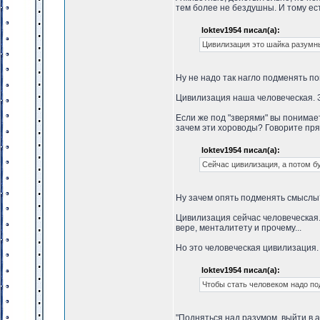
тем более не бездушны. И тому ес
loktev1954 писал(а):
Цивилизация это шайка разумн
Ну не надо так нагло подменять по
Цивилизация наша человеческая. З
Если же под "зверями" вы понимает
зачем эти хороводы? Говорите пря
loktev1954 писал(а):
Сейчас цивилизация, а потом б
Ну зачем опять подменять смыслы
Цивилизация сейчас человеческая.
вере, менталитету и прочему...
Но это человеческая цивилизация. 
loktev1954 писал(а):
Чтобы стать человеком надо п
"Подняться над разумом, выйти в а