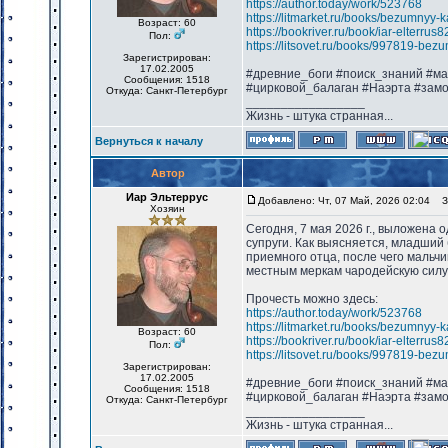
https://author.today/work/523768
https://litmarket.ru/books/bezumnyy-
Возраст: 60
https://bookriver.ru/book/iar-elterru
Пол:
https://litsovet.ru/books/997819-bez
Зарегистрирован:
17.02.2005
#древние_боги #поиск_знаний #м
Сообщения: 1518
#цирковой_балаган #Наэрта #зам
Откуда: Санкт-Петербург
_________________
Жизнь - штука странная...
Вернуться к началу
Автор
Иар Эльтеррус
Добавлено: Чт, 07 Май, 2026 02:04
За
Хозяин
Сегодня, 7 мая 2026 г., выложена 
супруги. Как выясняется, младший
приемного отца, после чего мальч
местным меркам чародейскую силу.
Прочесть можно здесь:
https://author.today/work/523768
https://litmarket.ru/books/bezumnyy-
Возраст: 60
https://bookriver.ru/book/iar-elterru
Пол:
https://litsovet.ru/books/997819-bez
Зарегистрирован:
17.02.2005
#древние_боги #поиск_знаний #м
Сообщения: 1518
#цирковой_балаган #Наэрта #зам
Откуда: Санкт-Петербург
_________________
Жизнь - штука странная...