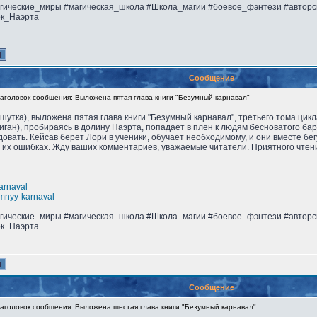
агические_миры #магическая_школа #Школа_магии #боевое_фэнтези #автор
ок_Наэрта
Сообщение
головок сообщения: Выложена пятая глава книги "Безумный карнавал"
не шутка), выложена пятая глава книги "Безумный карнавал", третьего тома ци
иган), пробираясь в долину Наэрта, попадает в плен к людям бесноватого ба
овать. Кейсав берет Лори в ученики, обучает необходимому, и они вместе бег
 их ошибках. Жду ваших комментариев, уважаемые читатели. Приятного чтен
karnaval
umnyy-karnaval
агические_миры #магическая_школа #Школа_магии #боевое_фэнтези #автор
ок_Наэрта
Сообщение
головок сообщения: Выложена шестая глава книги "Безумный карнавал"