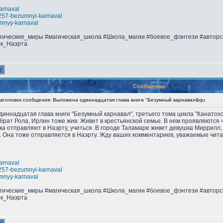
karnaval
s8257-bezumnyi-karnaval
umnyy-karnaval
агические_миры #магическая_школа #Школа_магии #боевое_фэнтези #автор
ок_Наэрта
Сообщение
головок сообщения: Выложена одиннадцатая глава книги "Безумный карнавал&qu
одиннадцатая глава книги "Безумный карнавал", третьего тома цикла "Канато
 брат Рола, Ирлин тоже жив. Живет в крестьянской семье. В нем проявляются
ика отправляют в Наэрту, учиться. В городе Таламаре живет девушка Миррилл
 Она тоже отправляется в Наэрту. Жду ваших комментариев, уважаемые чита
karnaval
s8257-bezumnyi-karnaval
umnyy-karnaval
агические_миры #магическая_школа #Школа_магии #боевое_фэнтези #автор
ок_Наэрта