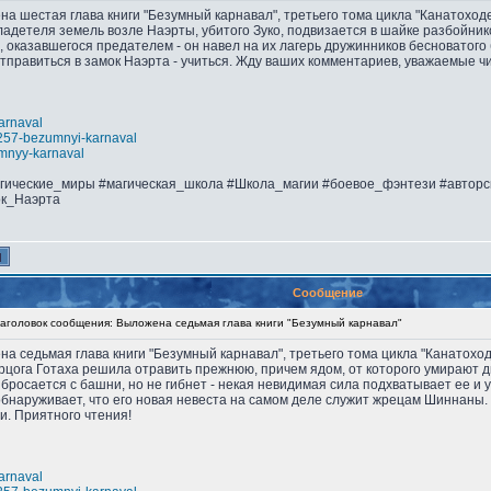
ена шестая глава книги "Безумный карнавал", третьего тома цикла "Канатохо
владетеля земель возле Наэрты, убитого Зуко, подвизается в шайке разбойни
оказавшегося предателем - он навел на их лагерь дружинников бесноватого 
отправиться в замок Наэрта - учиться. Жду ваших комментариев, уважаемые ч
karnaval
s8257-bezumnyi-karnaval
umnyy-karnaval
агические_миры #магическая_школа #Школа_магии #боевое_фэнтези #автор
ок_Наэрта
Сообщение
головок сообщения: Выложена седьмая глава книги "Безумный карнавал"
ена седьмая глава книги "Безумный карнавал", третьего тома цикла "Канатох
герцога Готаха решила отравить прежнюю, причем ядом, от которого умирают 
бросается с башни, но не гибнет - некая невидимая сила подхватывает ее и 
обнаруживает, что его новая невеста на самом деле служит жрецам Шиннаны
и. Приятного чтения!
karnaval