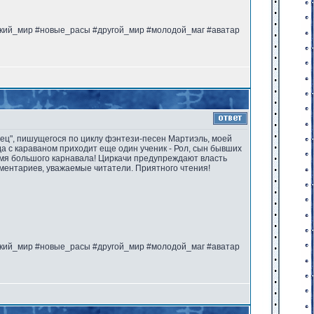
ский_мир #новые_расы #другой_мир #молодой_маг #аватар
одец", пишущегося по циклу фэнтези-песен Мартиэль, моей
да с караваном приходит еще один ученик - Рол, сын бывших
емя большого карнавала! Циркачи предупреждают власть
мментариев, уважаемые читатели. Приятного чтения!
ский_мир #новые_расы #другой_мир #молодой_маг #аватар