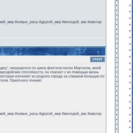
ский_мир #новые_расы #другой_мир #молодой_маг #аватар
ходец", пишущегося по циклу фэнтези-песен Мартиэль, моей
 чародейские способности, он спасает с их помощью жизнь
, которую изгоняют из родного города за слишком большую по
тели. Приятного чтения!
ский_мир #новые_расы #другой_мир #молодой_маг #аватар