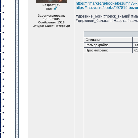
https://litmarket.ru/books/bezumnyy-
Возраст: 60
https://litsovet.ru/books/997819-bez
Пол:
Зарегистрирован:
#древние_боги #поиск_знаний #м
17.02.2005
#цирковой_балаган #Наэрта #зам
Сообщения: 1518
Откуда: Санкт-Петербург
Описание:
Размер файла:
13
Просмотрено:
61