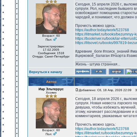
Сегодня, 15 апреля 2026 г., вылож
супруги. Рол, наследник бывшего 
освобождают помощника старосты, 
чародей, и понимают, что должен 
Прочесть можно здесь:
https://author.today/work/523768
https://litmarket.ru/books/bezumnyy-
Возраст: 60
https://bookriver.ru/book/iar-elterru
Пол:
https://litsovet.ru/books/997819-bez
Зарегистрирован:
17.02.2005
#древние_боги #поиск_знаний #м
Сообщения: 1518
#цирковой_балаган #Наэрта #зам
Откуда: Санкт-Петербург
_________________
Жизнь - штука странная...
Вернуться к началу
Автор
Иар Эльтеррус
Добавлено: Сб, 18 Апр, 2026 22:09
За
Хозяин
Сегодня, 18 апреля 2026 г., вылож
супруги. Новая невеста лэрского 
девушка, чтобы избежать мучений, 
этому, начинает расследование и 
комментариев, уважаемые читател
Прочесть можно здесь:
https://author.today/work/523768
Возраст: 60
https://litmarket.ru/books/bezumnyy-
Пол: