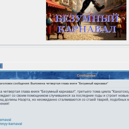
Сообщение
головок сообщения: Выложена четвертая глава книги "Безумный карнавал"
на четвертая глава книги "Безумный карнавал", третьего тома цикла "Канато
бсуждает со своим помощником случившееся за последние годы и строит новы
ощ долины Наэрта, но неожиданно сталкиваются со стаей тварей, подобных 
тения!
karnaval
umnyy-karnaval