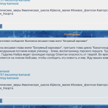
s8257-bezumnyi-karnaval
umnyy-karnaval
агические_миры #магическая_школа #Школа_магии #боевое_фэнтези #автор
ок_Наэрта
Сообщение
оловок сообщения: Выложена восьмая глава книги "Безумный карнавал"
ена восьмая глава книги "Безумный карнавал", третьего тома цикла "Канатох
воздушным потоком новую ученицу - Элию, воспитанницу лэрского герцога. Ту
. Гадалка Найра видит грозящую городу Олантан опасность от тварей. Во вр
ляются на поиски Кейсава, чтобы сообщить эту новость и ему. Жду ваших ко
karnaval
s8257-bezumnyi-karnaval
umnyy-karnaval
агические_миры #магическая_школа #Школа_магии #боевое_фэнтези #автор
ок_Наэрта