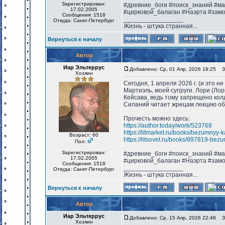
Зарегистрирован:
#древние_боги #поиск_знаний #м
17.02.2005
#цирковой_балаган #Наэрта #зам
Сообщения: 1518
_________________
Откуда: Санкт-Петербург
Жизнь - штука странная...
Вернуться к началу
Автор
Иар Эльтеррус
Добавлено: Ср, 01 Апр, 2026 18:25
За
Хозяин
Сегодня, 1 апреля 2026 г. (и это 
Мартиэль, моей супруги. Лори (Лор
Кейсава, ведь тому запрещено колд
Силаний читает жрецам лекцию об
Прочесть можно здесь:
https://author.today/work/523768
https://litmarket.ru/books/bezumnyy-
Возраст: 60
https://litsovet.ru/books/997819-bez
Пол:
Зарегистрирован:
#древние_боги #поиск_знаний #м
17.02.2005
#цирковой_балаган #Наэрта #зам
Сообщения: 1518
_________________
Откуда: Санкт-Петербург
Жизнь - штука странная...
Вернуться к началу
Автор
Иар Эльтеррус
Добавлено: Ср, 15 Апр, 2026 22:48
За
Хозяин