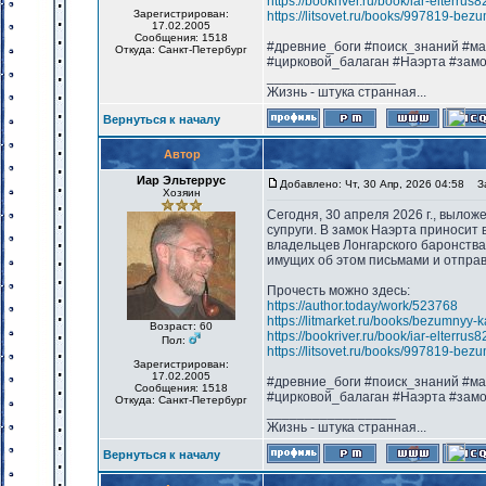
https://bookriver.ru/book/iar-elterru
Зарегистрирован:
https://litsovet.ru/books/997819-bez
17.02.2005
Сообщения: 1518
#древние_боги #поиск_знаний #м
Откуда: Санкт-Петербург
#цирковой_балаган #Наэрта #зам
_________________
Жизнь - штука странная...
Вернуться к началу
Автор
Иар Эльтеррус
Добавлено: Чт, 30 Апр, 2026 04:58
Заг
Хозяин
Сегодня, 30 апреля 2026 г., вылож
супруги. В замок Наэрта приносит 
владельцев Лонгарского баронства
имущих об этом письмами и отправ
Прочесть можно здесь:
https://author.today/work/523768
https://litmarket.ru/books/bezumnyy-
Возраст: 60
https://bookriver.ru/book/iar-elterru
Пол:
https://litsovet.ru/books/997819-bez
Зарегистрирован:
17.02.2005
#древние_боги #поиск_знаний #м
Сообщения: 1518
#цирковой_балаган #Наэрта #зам
Откуда: Санкт-Петербург
_________________
Жизнь - штука странная...
Вернуться к началу