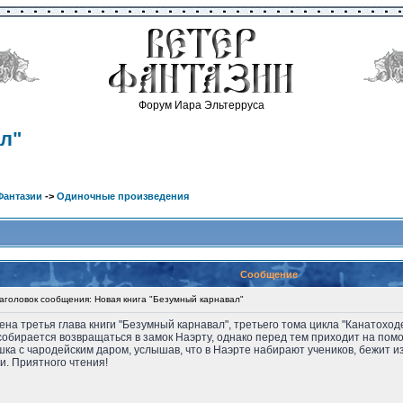
Форум Иара Эльтерруса
л"
Фантазии
->
Одиночные произведения
Сообщение
головок сообщения: Новая книга "Безумный карнавал"
жена третья глава книги "Безумный карнавал", третьего тома цикла "Канатохо
собирается возвращаться в замок Наэрту, однако перед тем приходит на пом
шка с чародейским даром, услышав, что в Наэрте набирают учеников, бежит и
и. Приятного чтения!