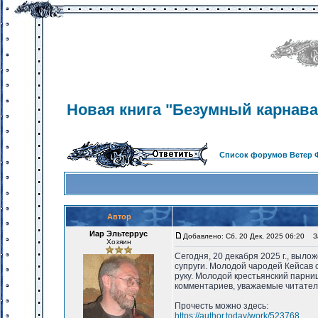
Новая книга "Безумный карнава
Список форумов Ветер 
Автор
Иар Эльтеррус
Добавлено: Сб, 20 Дек, 2025 06:20
За
Хозяин
Сегодня, 20 декабря 2025 г., выло
супруги. Молодой чародей Кейсав 
руку. Молодой крестьянский парни
комментариев, уважаемые читател
Прочесть можно здесь:
https://author.today/work/523768