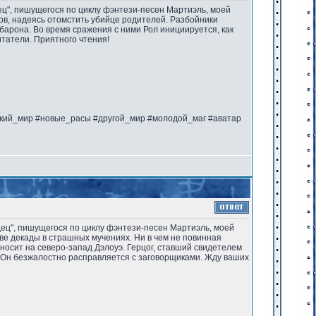
дец", пишущегося по циклу фэнтези-песен Мартиэль, моей
ков, надеясь отомстить убийце родителей. Разбойники
барона. Во время сражения с ними Рол инициируется, как
итатели. Приятного чтения!
ский_мир #новые_расы #другой_мир #молодой_маг #аватар
одец", пишущегося по циклу фэнтези-песен Мартиэль, моей
две декады в страшных мучениях. Ни в чем не повинная
уносит на северо-запад Дэлоуэ. Герцог, ставший свидетелем
. Он безжалостно расправляется с заговорщиками. Жду ваших