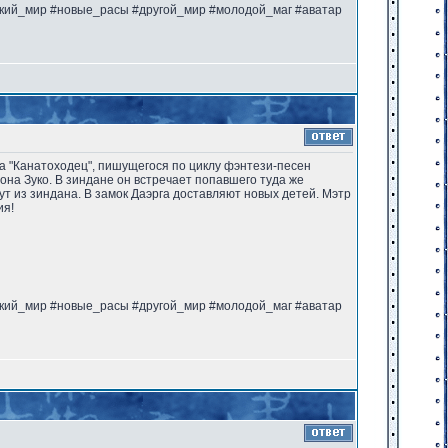
ский_мир #новые_расы #другой_мир #молодой_маг #аватар
кла "Канатоходец", пишущегося по циклу фэнтези-песен
рона Зуко. В зиндане он встречает попавшего туда же
ут из зиндана. В замок Даэрга доставляют новых детей. Мэтр
ия!
ский_мир #новые_расы #другой_мир #молодой_маг #аватар