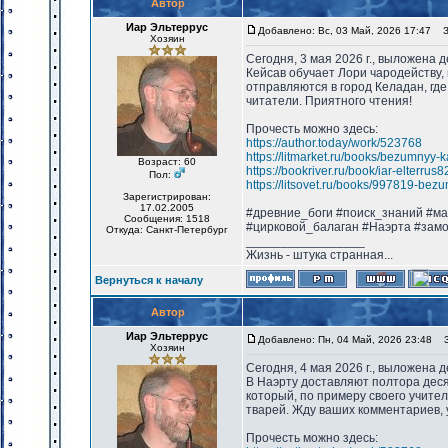
Автор
Иар Эльтеррус
Добавлено: Вс, 03 Май, 2026 17:47
За
Хозяин
Сегодня, 3 мая 2026 г., выложена 
Кейсав обучает Лори чародейству,
отправляются в город Келадан, гд
читатели. Приятного чтения!
Прочесть можно здесь:
https://author.today/work/523768
https://litmarket.ru/books/bezumnyy-
Возраст: 60
https://bookriver.ru/book/iar-elterru
Пол:
https://litsovet.ru/books/997819-bez
Зарегистрирован:
17.02.2005
#древние_боги #поиск_знаний #м
Сообщения: 1518
#цирковой_балаган #Наэрта #зам
Откуда: Санкт-Петербург
_________________
Жизнь - штука странная...
Вернуться к началу
Автор
Иар Эльтеррус
Добавлено: Пн, 04 Май, 2026 23:48
За
Хозяин
Сегодня, 4 мая 2026 г., выложена 
В Наэрту доставляют полтора деся
который, по примеру своего учите
тварей. Жду ваших комментариев, 
Прочесть можно здесь: