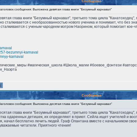
Сообщение
головок сообщения: Выложена девятая глава книги "Безумный карнавал"
девятая глава книги "Безумный карнавал", третьего тома цикла "Канатоходец"
 но сталкивается с необразованностью нового ученика и понимает, что без з
е сталкиваются с ученым чародеем мэтром Наорином, который помогает кое-
karnaval
s8257-bezumnyi-karnaval
umnyy-karnaval
агические_миры #магическая_школа #Школа_магии #боевое_фэнтези #автор
ок_Наэрта
Сообщение
головок сообщения: Выложена десятая глава книги "Безумный карнавал"
десятая глава книги "Безумный карнавал", третьего тома цикла "Канатоходец"
тка одаренных детишек, их определяют в приют. Сейла ищет учителей и восп
ля, начал бесплатно лечить людей. Граф Олантана вместе с начальником сво
уважаемые читатели. Приятного чтения!