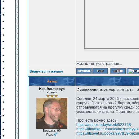
_________________
Жизнь - штука странная...
Вернуться к началу
Автор
Иар Эльтеррус
Добавлено: Вт, 24 Мар, 2026 14:48
За
Хозяин
Сегодня, 24 марта 2026 г., выложе
супруги. Грахва, новый Даргал, о
отправляются на прогулку среди р
уважаемые читатели. Приятного ч
Прочесть можно здесь:
https://author.today/work/523768
https://litmarket.ru/books/bezumnyy-
Возраст: 60
https://litsovet.ru/books/997819-bez
Пол: