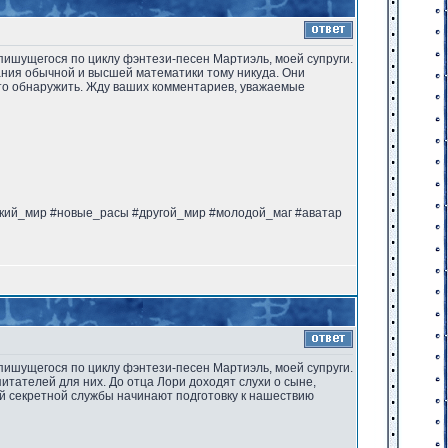
, пишущегося по циклу фэнтези-песен Мартиэль, моей супруги.
нания обычной и высшей математики тому никуда. Они
что обнаружить. Жду ваших комментариев, уважаемые
ский_мир #новые_расы #другой_мир #молодой_маг #аватар
, пишущегося по циклу фэнтези-песен Мартиэль, моей супруги.
итателей для них. До отца Лори доходят слухи о сыне,
ей секретной службы начинают подготовку к нашествию