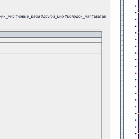
ский_мир #новые_расы #другой_мир #молодой_маг #аватар