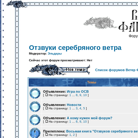
Фору
Отзвуки серебряного ветра
Модератор:
Эльдары
Сейчас этот форум просматривают: Нет
Список форумов Ветер 
Темы
Объявление:
Игра по ОСВ
[
На страницу:
1
...
8
,
9
,
10
]
Объявление:
Новости
[
На страницу:
1
...
3
,
4
,
5
]
Объявление:
А кому нужен мой форум?
[
На страницу:
1
...
8
,
9
,
10
]
Прилеплена:
Восьмая книга "Отзвуков серебряного ве
[
На страницу:
1
,
2
]