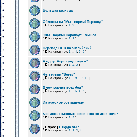
Большая разница
Обложка на "Мы - верим! Переход"
[
На страницу:
1
,
2
]
"Мы - верим! Переход" - вышла!
[
На страницу:
1
,
2
]
Перевод ОСВ на английский.
[
На страницу:
1
...
4
,
5
,
6
]
А вдруг Аарн существуют?
[
На страницу:
1
,
2
,
3
]
Четвертый "Ветер"
[
На страницу:
1
...
9
,
10
,
11
]
В чем корень всех бед?
[
На страницу:
1
...
5
,
6
,
7
]
Интересное совпадение
Кто может написать свой стих по этой теме?
[
На страницу:
1
,
2
]
[ Опрос ]
Откуда вы?
[
На страницу:
1
,
2
,
3
,
4
]