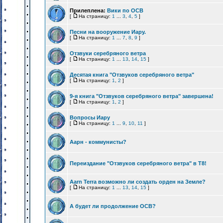
Прилеплена:
Вики по ОСВ
[
На страницу:
1
...
3
,
4
,
5
]
Песни на вооружение Иару.
[
На страницу:
1
...
7
,
8
,
9
]
Отзвуки серебряного ветра
[
На страницу:
1
...
13
,
14
,
15
]
Десятая книга "Отзвуков серебряного ветра"
[
На страницу:
1
,
2
]
9-я книга "Отзвуков серебряного ветра" завершена!
[
На страницу:
1
,
2
]
Вопросы Иару
[
На страницу:
1
...
9
,
10
,
11
]
Аарн - коммунисты?
Переиздание "Отзвуков серебряного ветра" в Т8!
Aarn Terra возможно ли создать орден на Земле?
[
На страницу:
1
...
13
,
14
,
15
]
А будет ли продолжение ОСВ?