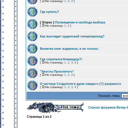
[
На страницу:
1
,
2
,
3
]
Где купить?
[ Опрос ]
Посвящение и свобода выбора
[
На страницу:
1
,
2
]
Как выглядит орденский гиперпереход?
Вычитка книг изданных, и не только.
Где спрятался Командор?!
[
На страницу:
1
,
2
,
3
,
4
]
"Хвосты Проклятого"
[
На страницу:
1
,
2
,
3
]
О частице Создателя в душе каждого (?) разумного
[
На страницу:
1
,
2
,
3
,
4
]
Показать темы:
Список форумов Ветер 
Страница
1
из
2