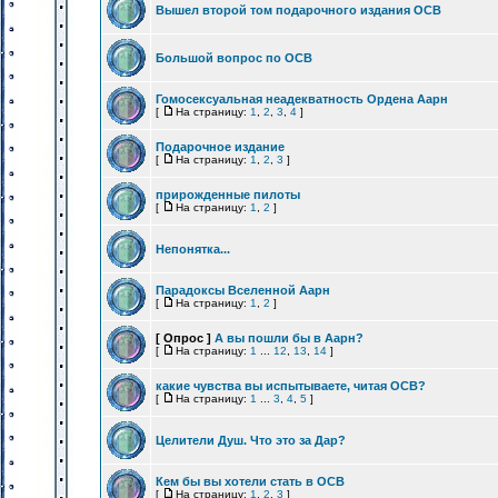
Вышел второй том подарочного издания ОСВ
Большой вопрос по ОСВ
Гомосексуальная неадекватность Ордена Аарн
[
На страницу:
1
,
2
,
3
,
4
]
Подарочное издание
[
На страницу:
1
,
2
,
3
]
прирожденные пилоты
[
На страницу:
1
,
2
]
Непонятка...
Парадоксы Вселенной Аарн
[
На страницу:
1
,
2
]
[ Опрос ]
А вы пошли бы в Аарн?
[
На страницу:
1
...
12
,
13
,
14
]
какие чувства вы испытываете, читая ОСВ?
[
На страницу:
1
...
3
,
4
,
5
]
Целители Душ. Что это за Дар?
Кем бы вы хотели стать в ОСВ
[
На страницу:
1
,
2
,
3
]