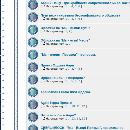
Аарн и Пашу - две крайности современного мира. Как 
[
На страницу:
1
...
4
,
5
,
6
]
Пути возникновения бесконфликтного общества
[
На страницу:
1
...
3
,
4
,
5
]
Обложка на "Мы - были! Путь"
[
На страницу:
1
,
2
]
Обложка на "Мы - есть! Честь"
[
На страницу:
1
,
2
]
"Мы - верим! Переход" - вопросы.
Проект Ордена Аарн
[
На страницу:
1
...
3
,
4
,
5
]
Инферно или не инферно?
[
На страницу:
1
...
5
,
6
,
7
]
Хронология галактики Ордена.
Аарн Терра Призыв
[
На страницу:
1
...
10
,
11
,
12
]
Вас взяли бы в Аарн?
[
На страницу:
1
...
13
,
14
,
15
]
СВЕРШИЛОСЬ! "Мы - Были! Призыв", переиздание