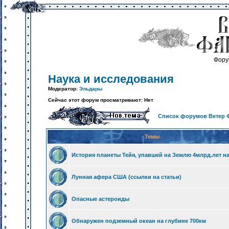
Фору
Наука и исследования
Модератор:
Эльдары
Сейчас этот форум просматривают: Нет
Список форумов Ветер 
Темы
История планеты Тейя, упавшей на Землю 4млрд.лет н
Лунная афера США (ссылки на статьи)
Опасные астероиды
Обнаружен подземный океан на глубине 700км