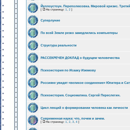
Йеллоустоун. Переполюсовка. Мировой кризис. Третий
[
На страницу:
1
,
2
]
Суперлуние
По всей Земле резко замедлились компьютеры
Структура реальности
РАССЕКРЕЧЕН ДОКЛАД о будущем человечества
Психоистория по Исааку Изюмову
Россияне увидят «великое соединение» Юпитера и Са
Психоистория. Социоматика. Сергей Переслегин.
Цикл лекций о формировании человека как личности
Современная наука: что, почем и зачем.
[
На страницу:
1
,
2
,
3
,
4
]