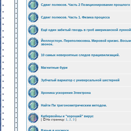
Сдвиг полюсов. Часть 2 Позиционирование прошлого
Сдвиг полюсов. Часть 1. Физика процесса
Ещё один забитый гвоздь в гроб американской лунно
Йеллоустоун. Переполюсовка. Мировой кризис. Вось
звонок.
10 самых невероятных следов працивилизаций.
Магнитные бури
Зубчатый вариатор с универсальной шестерней
Хроника ускорения Электрона
Найти Пи тригонометрическим методом.
Кибервойны и "хороший" вирус
[
На страницу:
1
,
2
,
3
]
Взрыв в космосе