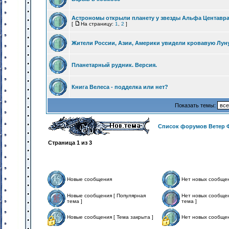
Астрономы открыли планету у звезды Альфа Центавр
[
На страницу:
1
,
2
]
Жители России, Азии, Америки увидели кровавую Лун
Планетарный рудник. Версия.
Книга Велеса - подделка или нет?
Показать темы:
Список форумов Ветер 
Страница
1
из
3
Новые сообщения
Нет новых сообще
Новые сообщения [ Популярная
Нет новых сообщен
тема ]
тема ]
Новые сообщения [ Тема закрыта ]
Нет новых сообщен